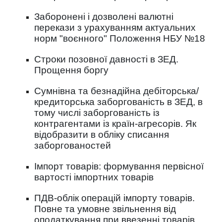
Заборонені і дозволені валютні
перекази з урахуванням актуальних
норм "воєнного" Положення НБУ №18
Строки позовної давності в ЗЕД.
Прощення боргу
Сумнівна та безнадійна дебіторська/
кредиторська заборгованість в ЗЕД, в
тому числі заборгованість із
контрагентами із країн-агресорів. Як
відобразити в обліку списання
заборгованостей
Імпорт товарів: формування первісної
вартості імпортних товарів
ПДВ-облік операцій імпорту товарів.
Повне та умовне звільнення від
оподаткування при ввезенні товарів